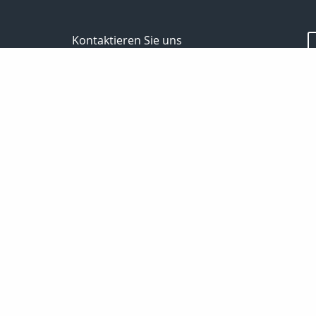
Kontaktieren Sie uns
Bodo Temme
Morgenstr. 101
59423 Unna
02303 257090
02303 257091
info-temme@t-online.de
Nachricht schreiben
Startseite
Privat
Suche
Analyse
Aktuelles
Haftpflicht
Sozialv