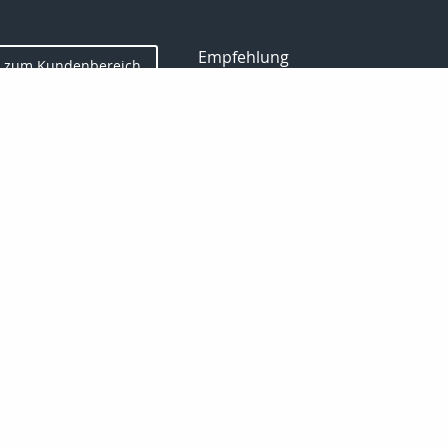
Empfehlung
zum Kundenbereich
Gewerbe
Kontakt
ersicherung
Sach
Haftpflicht
Manager
Datenschutz
Imp