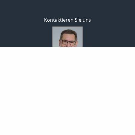
Kontaktieren Sie uns
Bodo Temme
Morgenstr. 101
59423 Unna
02303 257090
02303 257091
info-temme@t-online.de
Nachricht schreiben