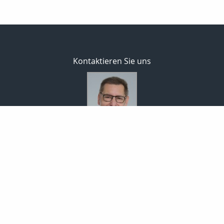
Kontaktieren Sie uns
Bodo Temme
Morgenstr. 101
59423 Unna
02303 257090
02303 257091
info-temme@t-online.de