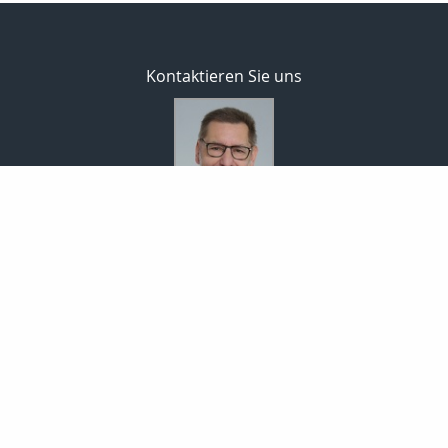
Kontaktieren Sie uns
Bodo Temme
Morgenstr. 101
59423 Unna
02303 257090
02303 257091
info-temme@t-online.de
Nachricht schreiben