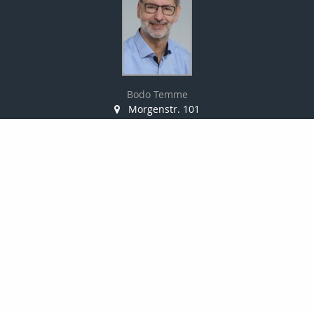
Bodo Temme
Morgenstr. 101
59423 Unna
02303 257090
02303 257091
info-temme@t-online.de
Nachricht schreiben
zum Kundenbereich