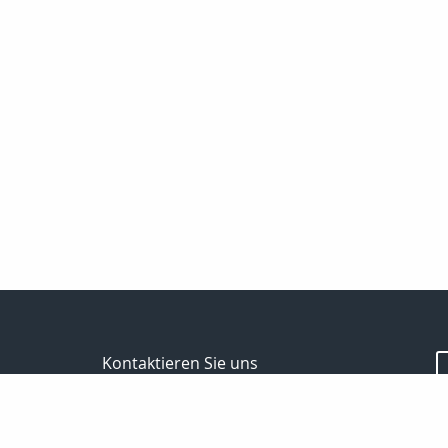
Kontaktieren Sie uns
Bodo Temme
Morgenstr. 101
59423 Unna