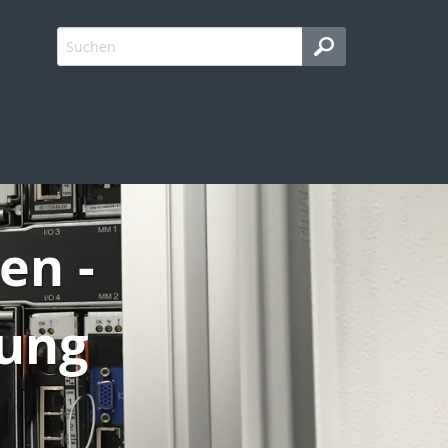
en -
rung