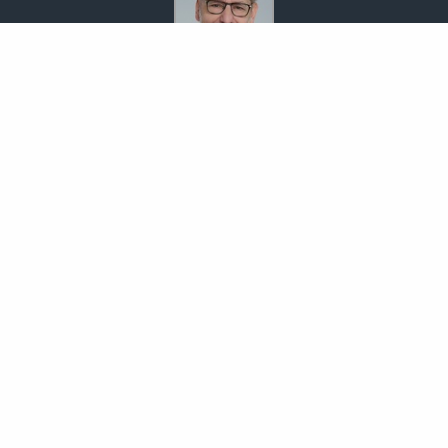
Bodo Temme
Morgenstr. 101
59423 Unna
02303 257090
02303 257091
info-temme@t-online.de
Nachricht schreiben
zum Kundenbereich