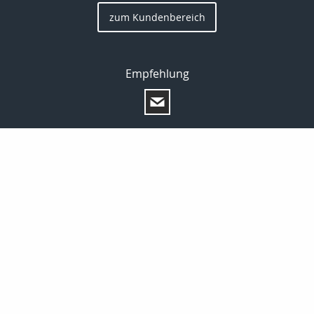
zum Kundenbereich
Empfehlung
Startseite
Privat
Gewerbe
Kontakt
Onlinerechner
Reise und Freizeit