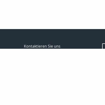
Kontaktieren Sie uns
Bodo Temme
Morgenstr. 101
59423 Unna
02303 257090
02303 257091
info-temme@t-online.de
Nachricht schreiben