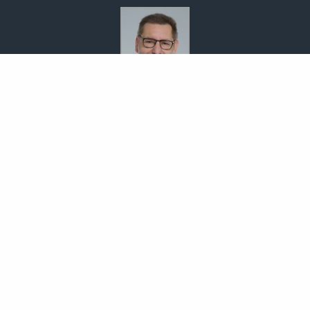
Bodo Temme
Morgenstr. 101
59423 Unna
02303 257090
02303 257091
info-temme@t-online.de
Nachricht schreiben
zum Kundenbereich