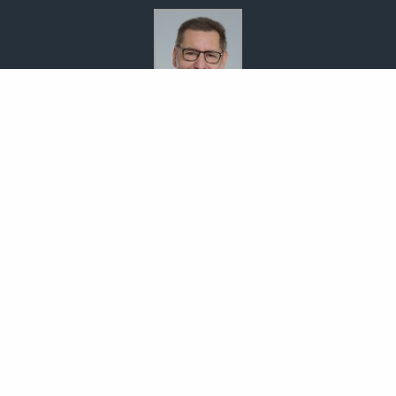
Bodo Temme
Morgenstr. 101
59423 Unna
02303 257090
02303 257091
info-temme@t-online.de
Nachricht schreiben
zum Kundenbereich