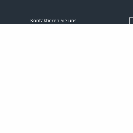
Kontaktieren Sie uns
Bodo Temme
Morgenstr. 101
59423 Unna
02303 257090
02303 257091
info-temme@t-online.de
Nachricht schreiben
Startseite
Privat
Suche
Analyse
Aktuelles
Haftpflicht
Sozialv