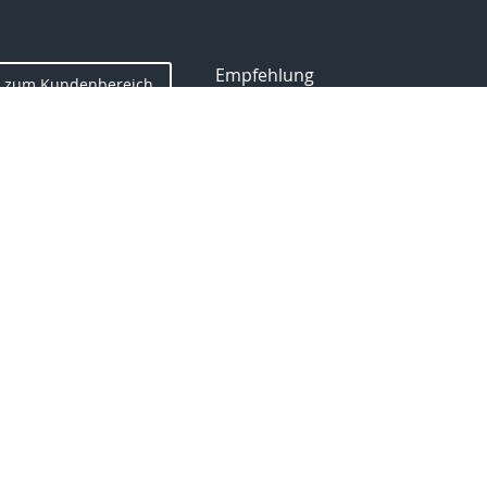
Empfehlung
zum Kundenbereich
Gewerbe
Kontakt
ersicherung
Sach
Haftpflicht
Manager
Datenschutz
Imp