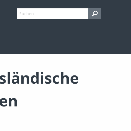
sländische
nen