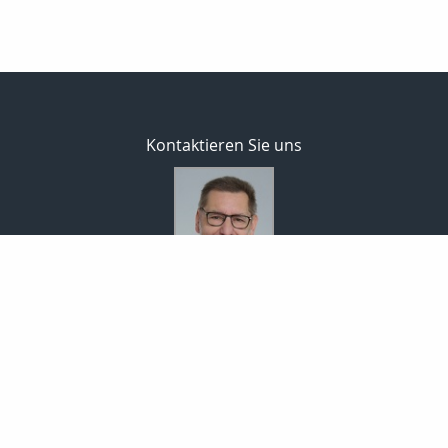
Kontaktieren Sie uns
Bodo Temme
Morgenstr. 101
59423 Unna
02303 257090
02303 257091
info-temme@t-online.de