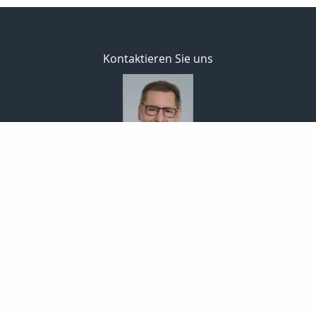
Kontaktieren Sie uns
Bodo Temme
Morgenstr. 101
59423 Unna
02303 257090
02303 257091
info-temme@t-online.de
Nachricht schreiben