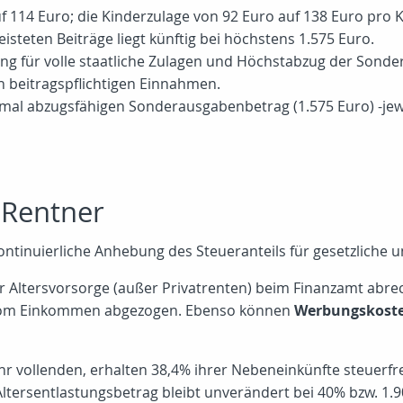
f 114 Euro; die Kinderzulage von 92 Euro auf 138 Euro pro K
steten Beiträge liegt künftig bei höchstens 1.575 Euro.
g für volle staatliche Zulagen und Höchstabzug der Sonde
n beitragspflichtigen Einnahmen.
mal abzugsfähigen Sonderausgabenbetrag (1.575 Euro) -jewe
 Rentner
ontinuierliche Anhebung des Steueranteils für gesetzliche u
 Altersvorsorge (außer Privatrenten) beim Finanzamt abr
d vom Einkommen abgezogen. Ebenso können
Werbungskost
r vollenden, erhalten 38,4% ihrer Nebeneinkünfte steuerfre
Altersentlastungsbetrag bleibt unverändert bei 40% bzw. 1.9