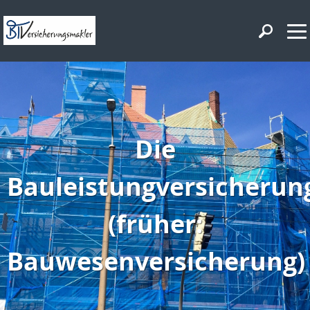
Die
Bauleistungversicherun
(früher:
Bauwesenversicherung)