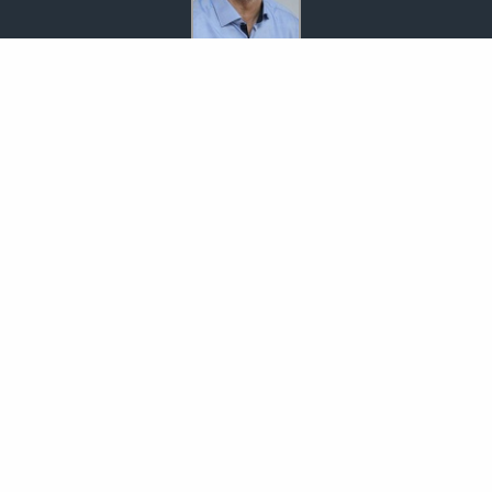
Bodo Temme
Morgenstr. 101
59423 Unna
02303 257090
02303 257091
info-temme@t-online.de
Nachricht schreiben
zum Kundenbereich
Empfehlung