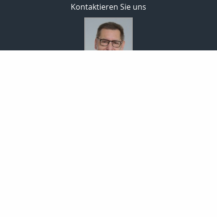
Kontaktieren Sie uns
Bodo Temme
Morgenstr. 101
59423 Unna
02303 257090
02303 257091
info-temme@t-online.de
Nachricht schreiben