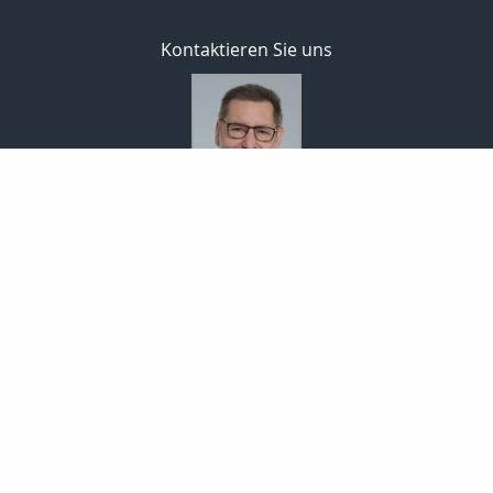
Kontaktieren Sie uns
Bodo Temme
Morgenstr. 101
59423 Unna
02303 257090
02303 257091
info-temme@t-online.de
Nachricht schreiben