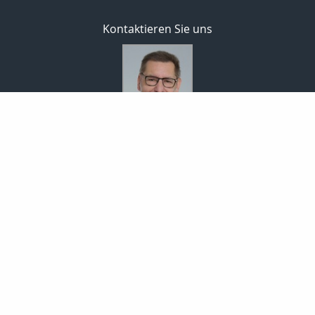
Kontaktieren Sie uns
Bodo Temme
Morgenstr. 101
59423 Unna
02303 257090
02303 257091
info-temme@t-online.de
Nachricht schreiben